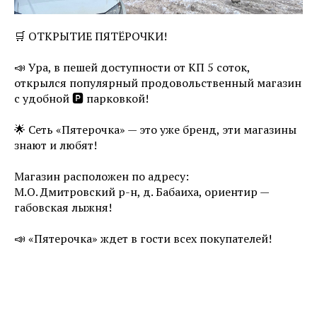
🛒 ОТКРЫТИЕ ПЯТЁРОЧКИ!
⠀
📣 Ура, в пешей доступности от КП 5 соток,
открылся популярный продовольственный магазин
с удобной 🅿️ парковкой!
⠀
🌟 Сеть «Пятерочка» — это уже бренд, эти магазины
знают и любят!
⠀
Магазин расположен по адресу:
М.О. Дмитровский р-н, д. Бабаиха, ориентир —
габовская лыжня!
⠀
📣 «Пятерочка» ждет в гости всех покупателей!